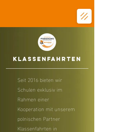
Klassenfahrten
Seit 2016 bieten wir
Schulen exklusiv im
Rahmen einer
Kooperation mit unserem
polnischen Partner
Klassenfahrten in