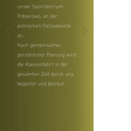
unser
Sportzentrum
Pobierowo
, an der
polnischen Ostseeküste
an.
Nach gemeinsamer,
persönlicher Planung wird
die Klassenfahrt in der
gesamten Zeit durch uns
begleitet und betreut.