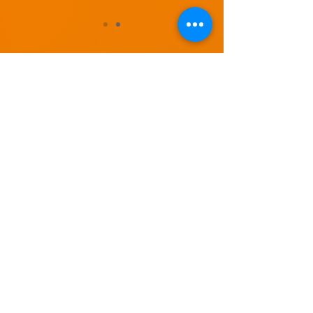
KONTAKT
Spielfeld gUG (haftungsbeschränkt)
Postanschrift:
Chemnitzer Str. 198/200, 12621 Berlin
E-Mail:
anfrage@spielfeld.team
Tel
:
030 - 56 58 49 75
Fax:
030 - 56 69 84 42
Menü